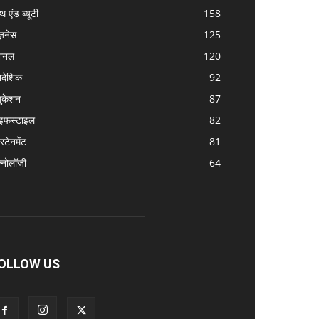
्थ एंड ब्यूटी
158
ज़नेस
125
शनल
120
रादेशिक
92
ुकेशन
87
इफस्टाइल
82
रटेनमेंट
81
क्नोलॉजी
64
OLLOW US