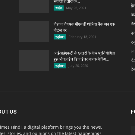
सकती है तारों के...
हेल
May 26, 2021
साइंस
बि
ने
विज्ञान विषयक पीएचडी थीसिस बैंक अब एक
पोर्टल पर
प्
February 18, 2021
एजुकेशन
एज
ला
आईआईएफटी के छात्रों के बीच प्रतियोगिता
हुई ओनलाईन डिजाईनर मास्क मेकिंग...
एंट
July 20, 2020
एजुकेशन
टे
OUT US
F
imes Hindi, a digital platform brings you the news,
cles, stories, and opinions on the latest happenings