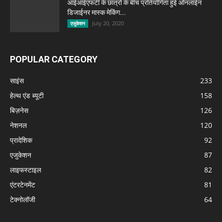
आईआईएफटी के छात्रों के बीच प्रतियोगिता हुई ओनलाईन
डिजाईनर मास्क मेकिंग...
July 20, 2020
एजुकेशन
POPULAR CATEGORY
साइंस
233
हेल्थ एंड ब्यूटी
158
बिज़नेस
126
नेशनल
120
प्रादेशिक
92
एजुकेशन
87
लाइफस्टाइल
82
एंटरटेनमेंट
81
टेक्नोलॉजी
64