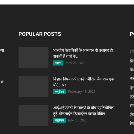
POPULAR POSTS
P
िया
भारतीय वैज्ञानिकों के अध्ययन से उजागर हो
सा
सकती है तारों के...
हेल
May 26, 2021
साइंस
बि
ने
विज्ञान विषयक पीएचडी थीसिस बैंक अब एक
में
पोर्टल पर
प्
February 18, 2021
एजुकेशन
एज
ला
आईआईएफटी के छात्रों के बीच प्रतियोगिता
हुई ओनलाईन डिजाईनर मास्क मेकिंग...
एंट
July 20, 2020
एजुकेशन
टे