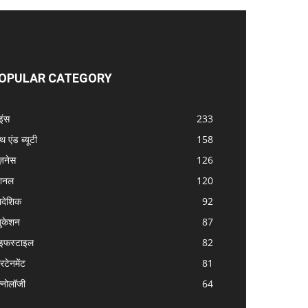
OPULAR CATEGORY
इंस
233
्थ एंड ब्यूटी
158
ज़नेस
126
शनल
120
रादेशिक
92
ुकेशन
87
इफस्टाइल
82
रटेनमेंट
81
क्नोलॉजी
64