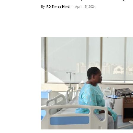
By
RD Times Hindi
-
April 15, 2024