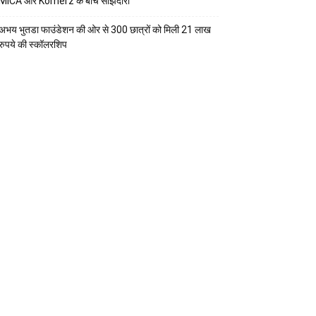
MICA और Komerz के बीच साझेदारी
अभय भुतडा फाउंडेशन की ओर से 300 छात्रों को मिली 21 लाख
रुपये की स्कॉलरशिप