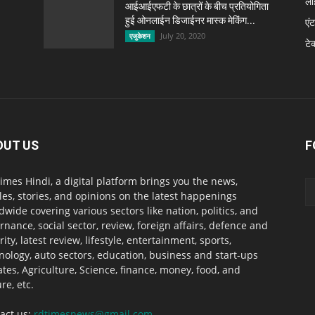
ला
आईआईएफटी के छात्रों के बीच प्रतियोगिता
हुई ओनलाईन डिजाईनर मास्क मेकिंग...
एंट
July 20, 2020
एजुकेशन
टे
OUT US
F
imes Hindi, a digital platform brings you the news,
cles, stories, and opinions on the latest happenings
dwide covering various sectors like nation, politics, and
rnance, social sector, review, foreign affairs, defence and
rity, latest review, lifestyle, entertainment, sports,
nology, auto sectors, education, business and start-ups
tes, Agriculture, Science, finance, money, food, and
re, etc.
act us:
rdtimesnews@gmail.com