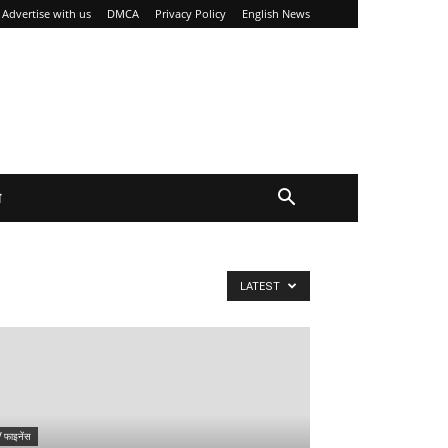
Advertise with us
DMCA
Privacy Policy
English News
य
LATEST
/ फाइनेंस