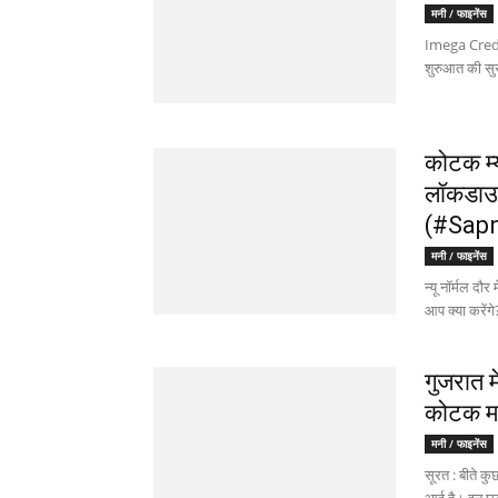
मनी / फाइनेंस
Imega Credit
शुरुआत की सुर
कोटक म्य
लॉकडाउन
(#Sapn
मनी / फाइनेंस
न्यू नॉर्मल दौ
आप क्या करेंगे?
गुजरात 
कोटक महिन
मनी / फाइनेंस
सूरत : बीते कुछ