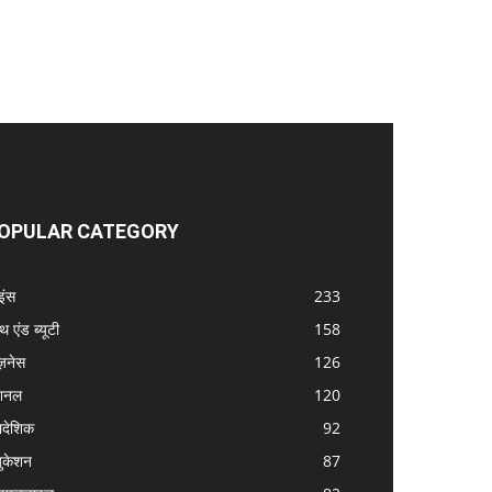
OPULAR CATEGORY
इंस
233
्थ एंड ब्यूटी
158
ज़नेस
126
शनल
120
रादेशिक
92
ुकेशन
87