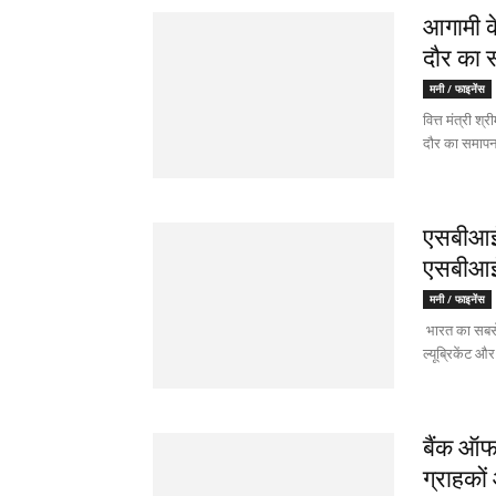
आगामी के
दौर का 
मनी / फाइनेंस
वित्त मंत्री श
दौर का समापन 
एसबीआई 
एसबीआई 
मनी / फाइनेंस
भारत का सबसे ज
ल्यूब्रिकेंट औ
बैंक ऑफ
ग्राहकों