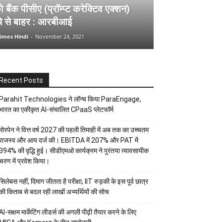
ो बैंक पीसीए (प्रॉम्प्ट करेक्टिव एक्शन)
चे से बाहर : आरबीआई
imes Hindi
-
November 24, 2021
Recent Posts
Parahit Technologies ने लॉन्च किया ParaEngage,
भारत का एकीकृत AI-संचालित CPaaS प्लेटफॉर्म
मोरपेन ने वित्त वर्ष 2027 की पहली तिमाही में अब तक का उच्चतम
राजस्व और आय दर्ज की। EBITDA में 207% और PAT में
394% की वृद्धि हुई। सीडीएमओ कार्यक्रम ने पुरंतया व्यावसायीक
चरण में प्रवेश किया।
सिलेबस नहीं, दिमाग जीतता है परीक्षा, IIT रुड़की के इस पूर्व छात्र
की किताब से बदल रही लाखों अभ्यर्थियों की सोच
AI-सक्षम मार्केटिंग लीडर्स की अगली पीढ़ी तैयार करने के लिए