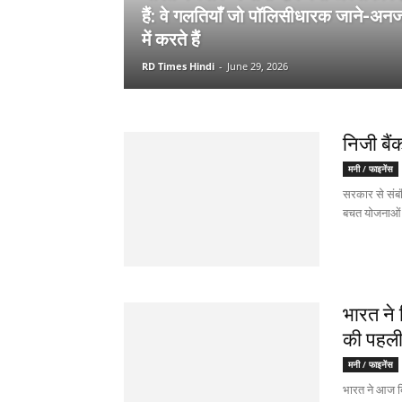
हैं: वे गलतियाँ जो पॉलिसीधारक जाने-अनज
में करते हैं
RD Times Hindi
-
June 29, 2026
निजी बैं
मनी / फाइनेंस
सरकार से संबंध
बचत योजनाओं आद
भारत ने 
की पहली
मनी / फाइनेंस
भारत ने आज ब्