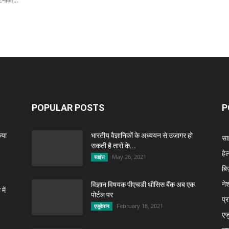
नाओं...
POPULAR POSTS
P
िया
भारतीय वैज्ञानिकों के अध्ययन से उजागर हो
सा
सकती है तारों के...
हेल
May 26, 2021
साइंस
बि
ने
विज्ञान विषयक पीएचडी थीसिस बैंक अब एक
में
पोर्टल पर
प्
February 18, 2021
एजुकेशन
एज