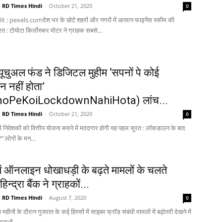
RD Times Hindi
-
October 21, 2020
0
 : pexels.comदेश भर के छोटे शहरों और नगरों में आसान फाइनेंस स्कीम की
त : टोयोटा किर्लोस्कर मोटर ने ग्राहक सबसे...
ूचुअल फंड ने डिजिटल मुहीम ‘सपनों पे कोई
 नहीं होता’
oPeKoiLockdownNahiHota) लांच...
RD Times Hindi
-
October 21, 2020
0
र में निवेशकों को वित्तीय योजना बनाने में मददगार होगी यह पहल सुरत : लॉकडाउन के बाद
’’ लोगों के मन...
में ऑनलाइन धोखाधड़ी के बढ़ते मामलों के चलते
्द्रा बैंक ने ग्राहकों...
RD Times Hindi
-
August 7, 2020
0
 महीनों के दौरान गुजरात के कई हिस्सों में साइबर फ्रॉड संबंधी मामलों में बढ़ोतरी देखने में