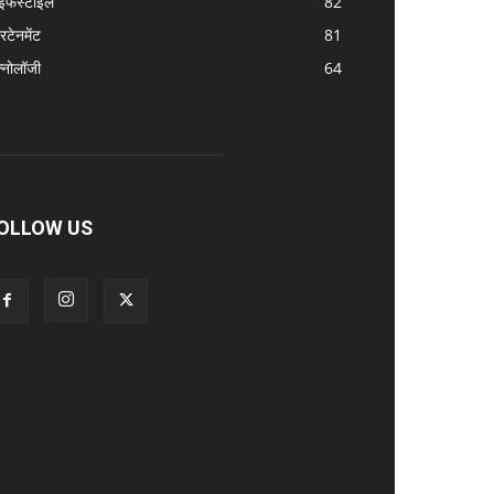
इफस्टाइल
82
रटेनमेंट
81
क्नोलॉजी
64
OLLOW US