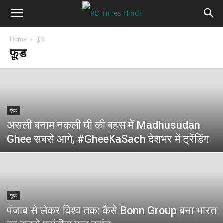
Home
फ़ूड
फ़ूड
फ़ूड
असली बनाम नकली घी की बहस में Madhusudan
Ghee सबसे आगे, #GheeKaSach देशभर में ट्रेंडिंग
फ़ूड
पंजाब से लेकर विश्व तक: कैसे Bonn Group बना भारत