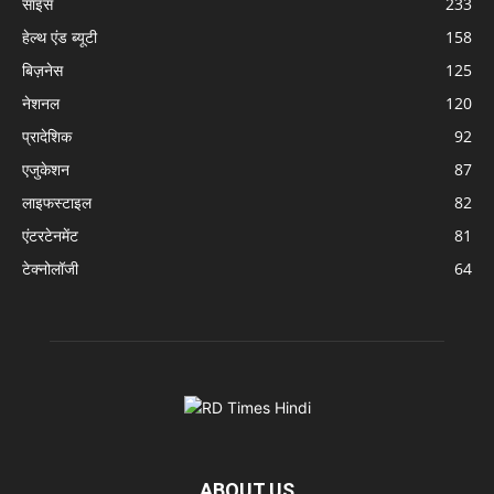
साइंस
233
हेल्थ एंड ब्यूटी
158
बिज़नेस
125
नेशनल
120
प्रादेशिक
92
एजुकेशन
87
लाइफस्टाइल
82
एंटरटेनमेंट
81
टेक्नोलॉजी
64
ABOUT US