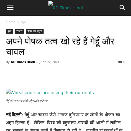
Home
फ़ूड
फ़ूड
साइंस
हेल्थ एंड ब्यूटी
अपने पोषक तत्व खो रहे हैं गेहूँ और
चावल
By
RD Times Hindi
-
June 22, 2021
0
गेहूँ की फसल (फोटोः क्रिएटिव कॉमन्स)
नई दिल्ली:
गेहूँ और चावल जैसे अनाज दुनियाभर के लोगों के भोजन का
अहम हिस्सा हैं। लेकिन, विश्व की बहुसंख्य आबादी की थाली में शामिल
इन अनाजों के पोषक तत्वों में गिरावट हो रही है। भारतीय शोधकर्ताओं के