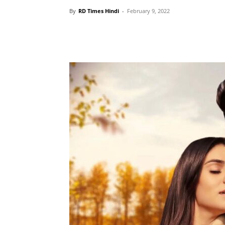
By
RD Times Hindi
-
February 9, 2022