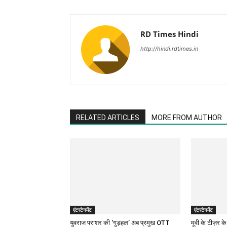
RD Times Hindi
http://hindi.rdtimes.in
RELATED ARTICLES
MORE FROM AUTHOR
एंटरटेनमेंट
एंटरटेनमेंट
युवराज पराशर की ‘गुड़हल’ अब प्रमुख OTT
मूवी के टीज़र 