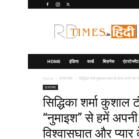
RD
Times
Hindi
HOME
इंडिया
वर्ल्ड
बिज़नेस
एंटरटेनमेंट
Home
एंटरटेनमेंट
सिद्धिका शर्मा कुशाल टंडन के साथ अपने नए गाने
एंटरटेनमेंट
सिद्धिका शर्मा कुशाल
“नुमाइश” से हमें अपनी प
विश्वासघात और प्यार के 